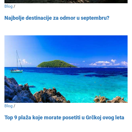
Blog
/
Najbolje destinacije za odmor u septembru?
Blog
/
Top 9 plaža koje morate posetiti u Grčkoj ovog leta