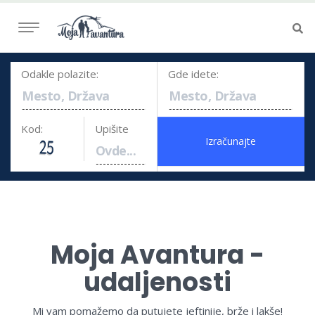
Odakle polazite:
Gde idete:
Kod:
Upišite
Moja Avantura -
udaljenosti
Mi vam pomažemo da putujete jeftinije, brže i lakše!