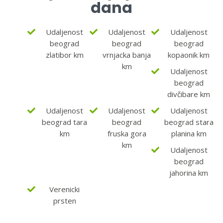
dana
Udaljenost
Udaljenost
Udaljenost
beograd
beograd
beograd
zlatibor km
vrnjacka banja
kopaonik km
km
Udaljenost
beograd
divčibare km
Udaljenost
Udaljenost
Udaljenost
beograd tara
beograd
beograd stara
km
fruska gora
planina km
km
Udaljenost
beograd
jahorina km
Verenicki
prsten