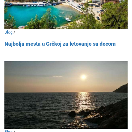
Blog
/
Najbolja mesta u Grčkoj za letovanje sa decom
Blog
/